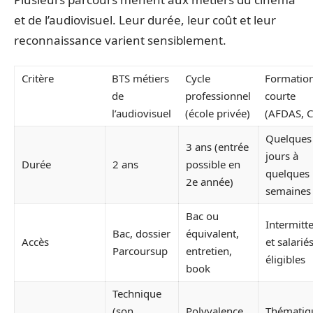
et de l’audiovisuel. Leur durée, leur coût et leur
reconnaissance varient sensiblement.
Critère
BTS métiers
Cycle
Formatio
de
professionnel
courte
l’audiovisuel
(école privée)
(AFDAS, C
Quelques
3 ans (entrée
jours à
Durée
2 ans
possible en
quelques
2e année)
semaines
Bac ou
Intermitt
Bac, dossier
équivalent,
Accès
et salarié
Parcoursup
entretien,
éligibles
book
Technique
(son,
Polyvalence
Thématiq