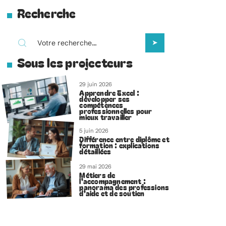
Recherche
Sous les projecteurs
29 juin 2026
Apprendre Excel :
développer ses
compétences
professionnelles pour
mieux travailler
5 juin 2026
Différence entre diplôme et
formation : explications
détaillées
29 mai 2026
Métiers de
l’accompagnement :
panorama des professions
d’aide et de soutien